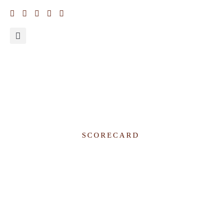
PAS Kano State 2021 FP People’s Scorecard
SCORECARD