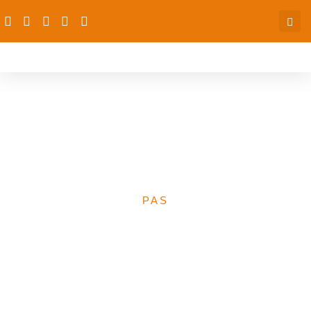
PAS subs demand
improvement of health
budget
PAS